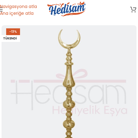
Navigasyona atla
Ana içeriğe atla
Ana Sayfa
/
Dini Malzemeler
/
Camii Malzemeleri
-13%
TÜKENDI