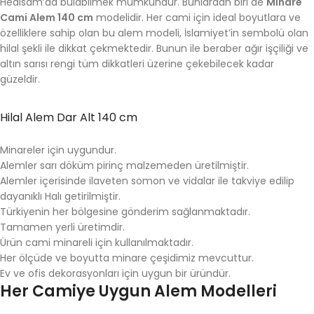
Hedisam’da bulabilmek mümkündür. Bunlardan biri de
Minare
Cami Alem 140 cm
modelidir. Her cami için ideal boyutlara ve
özelliklere sahip olan bu alem modeli, İslamiyet’in sembolü olan
hilal şekli ile dikkat çekmektedir. Bunun ile beraber ağır işçiliği ve
altın sarısı rengi tüm dikkatleri üzerine çekebilecek kadar
güzeldir.
Hilal Alem Dar Alt 140 cm
Minareler için uygundur.
Alemler sarı döküm pirinç malzemeden üretilmiştir.
Alemler içerisinde ilaveten somon ve vidalar ile takviye edilip
dayanıklı Halı getirilmiştir.
Türkiyenin her bölgesine gönderim sağlanmaktadır.
Tamamen yerli üretimdir.
Ürün cami minareli için kullanılmaktadır.
Her ölçüde ve boyutta minare çeşidimiz mevcuttur.
Ev ve ofis dekorasyonları için uygun bir üründür.
Her Camiye Uygun Alem Modelleri