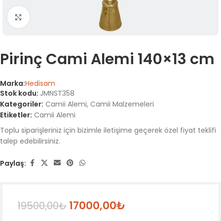
Büyütmek için tıklayın
Pirinç Cami Alemi 140×13 cm
Marka:
Hedisam
Stok kodu:
JMNST358
Kategoriler:
Camii Alemi
,
Camii Malzemeleri
Etiketler:
Camii Alemi
Toplu siparişleriniz için bizimle iletişime geçerek özel fiyat teklifi
talep edebilirsiniz.
Paylaş:
17000,00
₺
19500,00
₺