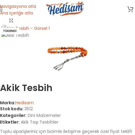
Navigasyona atla
Ana içeriğe atla
Ana Sayfa
/
Dini Malzemeler
Büyütmek için tıklayın
TÜKENDI
Akik Tesbih
Marka:
Hedisam
Stok kodu:
3512
Kategoriler:
Dini Malzemeler
Etiketler:
Akik Taşı Tesbihler
Toplu siparişleriniz için bizimle iletişime geçerek özel fiyat teklifi