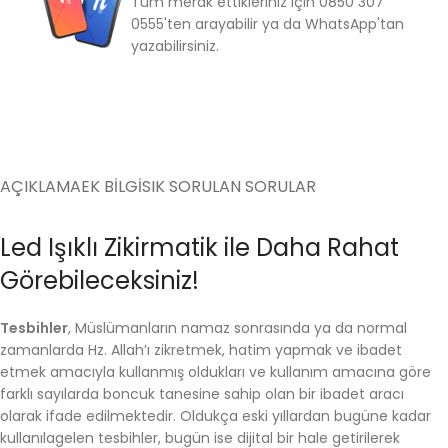
Tüm merak ettikleriniz için 0850 307
0555'ten arayabilir ya da WhatsApp'tan
yazabilirsiniz.
AÇIKLAMA
EK BILGI
SIK SORULAN SORULAR
Led Işıklı Zikirmatik ile Daha Rahat
Görebileceksiniz!
Tesbihler
, Müslümanların namaz sonrasında ya da normal
zamanlarda Hz. Allah’ı zikretmek, hatim yapmak ve ibadet
etmek amacıyla kullanmış oldukları ve kullanım amacına göre
farklı sayılarda boncuk tanesine sahip olan bir ibadet aracı
olarak ifade edilmektedir. Oldukça eski yıllardan bugüne kadar
kullanılagelen tesbihler, bugün ise dijital bir hale getirilerek