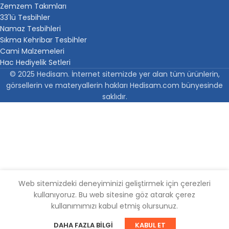
Zemzem Takımları
33'lü Tesbihler
Namaz Tesbihleri
Sıkma Kehribar Tesbihler
Cami Malzemeleri
Hac Hediyelik Setleri
© 2025 Hedisam. İnternet sitemizde yer alan tüm ürünlerin,
görsellerin ve materyallerin hakları Hedisam.com bünyesinde
saklıdır.
Web sitemizdeki deneyiminizi geliştirmek için çerezleri
kullanıyoruz. Bu web sitesine göz atarak çerez
kullanımımızı kabul etmiş olursunuz.
DAHA FAZLA BILGI
KABUL ET