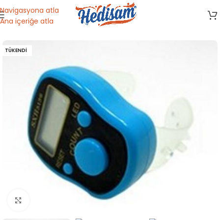
Navigasyona atla
Ana içeriğe atla
Ana Sayfa
/
Dini Malzemeler
TÜKENDI
Büyütmek için tıklayın