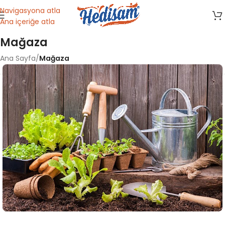
Navigasyona atla
Ana içeriğe atla
Mağaza
Ana Sayfa
/
Mağaza