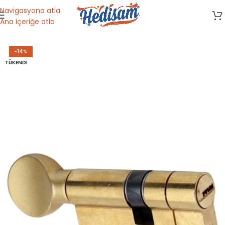
Navigasyona atla
Ana içeriğe atla
Ana Sayfa
/
Kapı-Kapı Hırdavatı
-14%
TÜKENDI