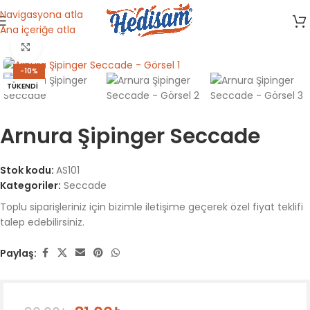
Navigasyona atla
Ana içeriğe atla
Ana Sayfa
/
Seccade
Büyütmek için tıklayın
-10%
TÜKENDI
Arnura Şipinger Seccade
Stok kodu:
AS101
Kategoriler:
Seccade
Toplu siparişleriniz için bizimle iletişime geçerek özel fiyat teklifi
talep edebilirsiniz.
Paylaş: