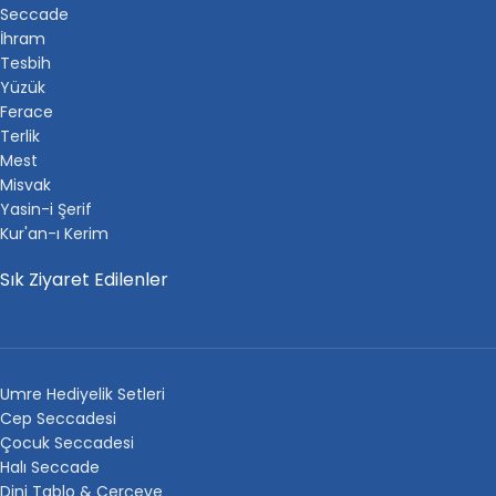
Seccade
İhram
Tesbih
Yüzük
Ferace
Terlik
Mest
Misvak
Yasin-i Şerif
Kur'an-ı Kerim
Sık Ziyaret Edilenler
Umre Hediyelik Setleri
Cep Seccadesi
Çocuk Seccadesi
Halı Seccade
Dini Tablo & Çerçeve