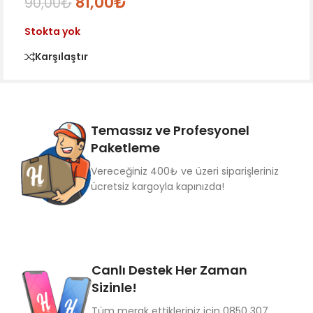
81,00
₺
90,00
₺
Stokta yok
Karşılaştır
Temassız ve Profesyonel
Paketleme
Vereceğiniz 400₺ ve üzeri siparişleriniz
ücretsiz kargoyla kapınızda!
Canlı Destek Her Zaman
Sizinle!
Tüm merak ettikleriniz için 0850 307