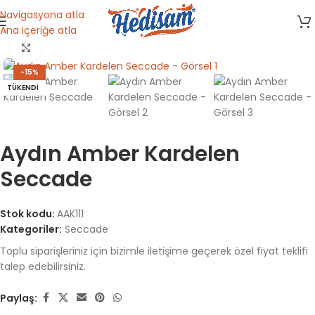
Navigasyona atla
Ana içeriğe atla
Ana Sayfa
/
Seccade
Büyütmek için tıklayın
-15%
TÜKENDI
Aydın Amber Kardelen
Seccade
Stok kodu:
AAK111
Kategoriler:
Seccade
Toplu siparişleriniz için bizimle iletişime geçerek özel fiyat teklifi
talep edebilirsiniz.
Paylaş: