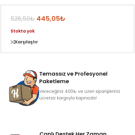
445,05
₺
526,50
₺
Stokta yok
Karşılaştır
Temassız ve Profesyonel
Paketleme
Vereceğiniz 400₺ ve üzeri siparişleriniz
ücretsiz kargoyla kapınızda!
Canlı Destek Her Zaman