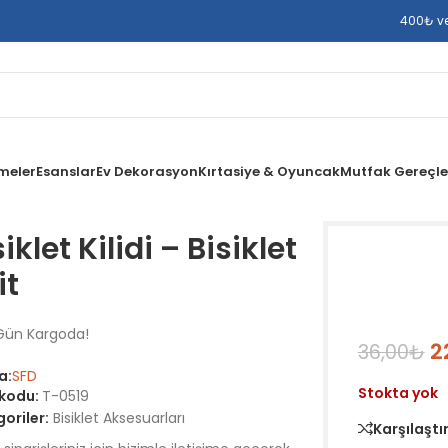
400₺ ve 
meler
Esanslar
Ev Dekorasyon
Kırtasiye & Oyuncak
Mutfak Gereçle
iklet Kilidi – Bisiklet
it
Gün Kargoda!
2
36,00
₺
a:
SFD
Stokta yok
 kodu:
T-0519
oriler:
Bisiklet Aksesuarları
Karşılaştı