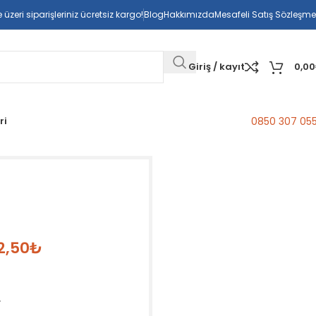
üzeri siparişleriniz ücretsiz kargo!
Blog
Hakkımızda
Mesafeli Satış Sözleşme
Giriş / kayıt
0,00
ri
0850 307 05
2,50
₺
r