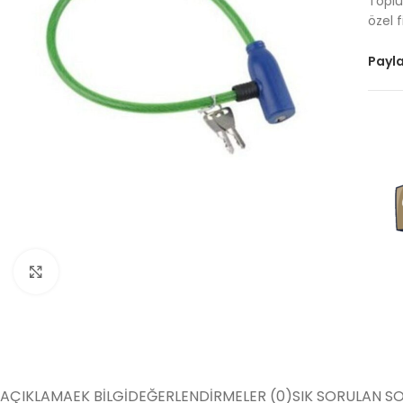
Toplu 
özel f
Payla
Büyütmek için tıklayın
AÇIKLAMA
EK BILGI
DEĞERLENDIRMELER (0)
SIK SORULAN S