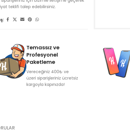
siparişleriniz için bizimle iletişime geçerek
iyat teklifi talep edebilirsiniz.
ş:
Temassız ve
Profesyonel
Paketleme
Vereceğiniz 400₺ ve
üzeri siparişleriniz ücretsiz
kargoyla kapınızda!
ORULAR