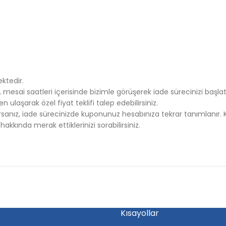
ktedir.
esai saatleri içerisinde bizimle görüşerek iade sürecinizi başlatab
ulaşarak özel fiyat teklifi talep edebilirsiniz.
anız, iade sürecinizde kuponunuz hesabınıza tekrar tanımlanır. K
kkında merak ettiklerinizi sorabilirsiniz.
Kısayollar