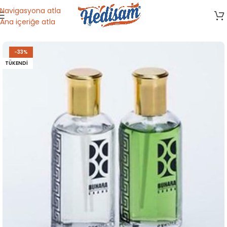
Navigasyona atla
Ana içeriğe atla
Ana Sayfa
/
Dini Malzemeler
-33%
TÜKENDI