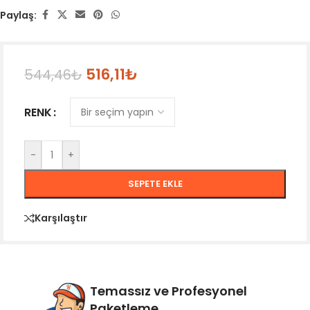
Paylaş:
516,11
₺
544,46
₺
RENK
-
+
SEPETE EKLE
Karşılaştır
Temassız ve Profesyonel
Paketleme