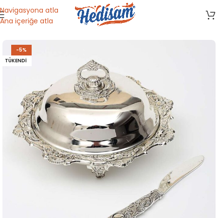
Navigasyona atla
Ana içeriğe atla
Ana Sayfa
/
Mutfak Gereçleri
/
Kahvaltılık
-5%
TÜKENDI