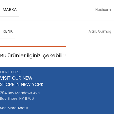
MARKA
Hedisam
RENK
Altın
,
Gümüş
Bu ürünler ilginizi çekebilir!
OUR STORES
VISIT OUR NEW
STORE IN NEW YORK
294 Bay Meadows Ave.
Bay Shore, NY 11706
See More About