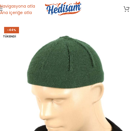
Navigasyona atla
Ana içeriğe atla
Ana Sayfa
/
Dini Malzemeler
/
Takke
-44%
TÜKENDI