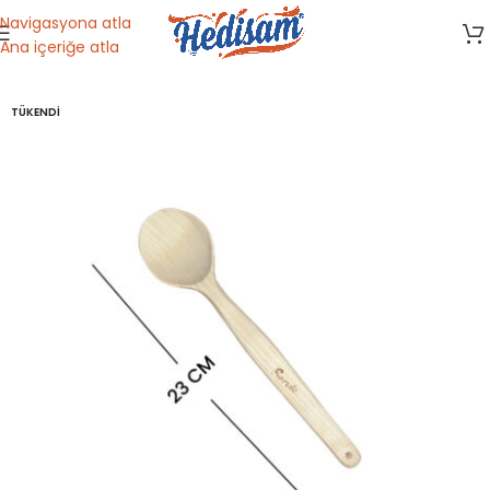
Navigasyona atla
Ana içeriğe atla
Ana Sayfa
/
Mutfak Gereçleri
/
Ahşap Mutfak Gereçleri
TÜKENDI