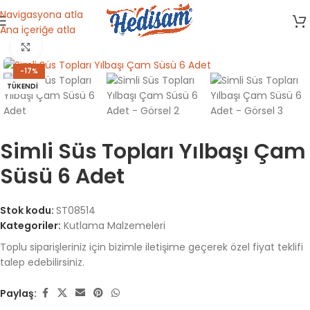
Navigasyona atla
Ana içeriğe atla
Ana Sayfa
/
Kırtasiye & Oyuncak
/
Kutlama Malzemeleri
Büyütmek için tıklayın
-17%
TÜKENDI
Simli Süs Topları Yılbaşı Çam
Süsü 6 Adet
Stok kodu:
ST08514
Kategoriler:
Kutlama Malzemeleri
Toplu siparişleriniz için bizimle iletişime geçerek özel fiyat teklifi
talep edebilirsiniz.
Paylaş: