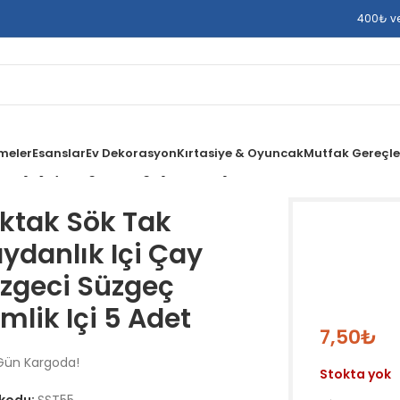
400₺ ve 
meler
Esanslar
Ev Dekorasyon
Kırtasiye & Oyuncak
Mutfak Gereçle
k Içi Çay Süzgeci Süzgeç Demlik Içi 5 Adet
ktak Sök Tak
ydanlık Içi Çay
zgeci Süzgeç
mlik Içi 5 Adet
7,50
₺
Gün Kargoda!
Stokta yok