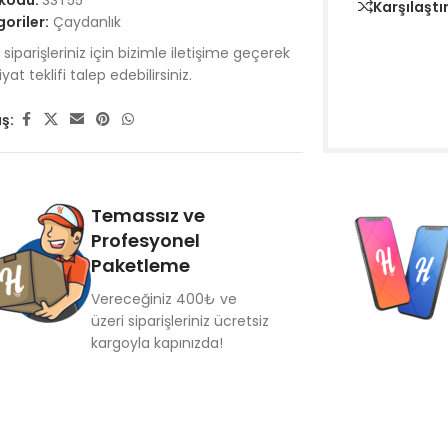
 kodu:
SST55
Karşılaştı
oriler:
Çaydanlık
siparişleriniz için bizimle iletişime geçerek
iyat teklifi talep edebilirsiniz.
ş:
Temassız ve
Profesyonel
Paketleme
Vereceğiniz 400₺ ve
üzeri siparişleriniz ücretsiz
kargoyla kapınızda!