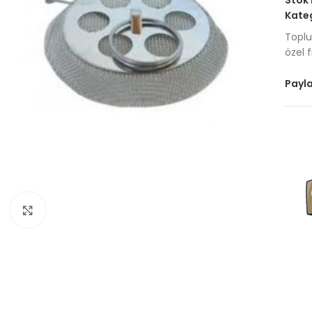
Stok
Kateg
Toplu 
özel f
Payla
Büyütmek için tıklayın