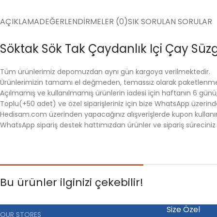
AÇIKLAMA
DEĞERLENDIRMELER (0)
SIK SORULAN SORULAR
Söktak Sök Tak Çaydanlık Içi Çay Süzg
Tüm ürünlerimiz depomuzdan aynı gün kargoya verilmektedir.
Ürünlerimizin tamamı el değmeden, temassız olarak paketlenme
Açılmamış ve kullanılmamış ürünlerin iadesi için haftanın 6 günü, m
Toplu(+50 adet) ve özel siparişleriniz için bize WhatsApp üzerinden 
Hedisam.com üzerinden yapacağınız alışverişlerde kupon kullanırs
WhatsApp sipariş destek hattımızdan ürünler ve sipariş süreciniz ha
Bu ürünler ilginizi çekebilir!
Size Özel
OUR STORES