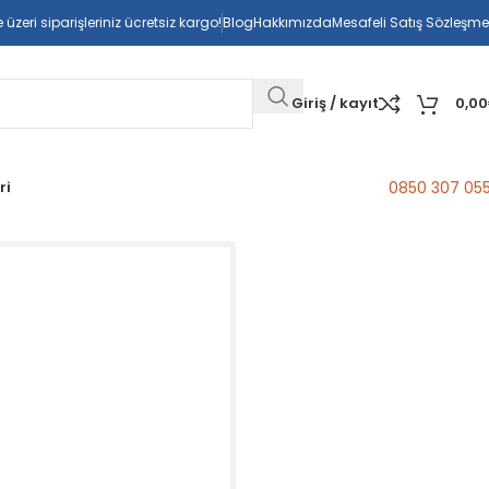
üzeri siparişleriniz ücretsiz kargo!
Blog
Hakkımızda
Mesafeli Satış Sözleşme
Giriş / kayıt
0,00
ri
0850 307 05