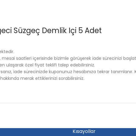
eci Süzgeç Demlik Içi 5 Adet
ktedir.
esai saatleri içerisinde bizimle görüşerek iade sürecinizi başlatab
ulaşarak özel fiyat teklifi talep edebilirsiniz.
anız, iade sürecinizde kuponunuz hesabınıza tekrar tanımlanır. K
kkında merak ettiklerinizi sorabilirsiniz.
Kısayollar