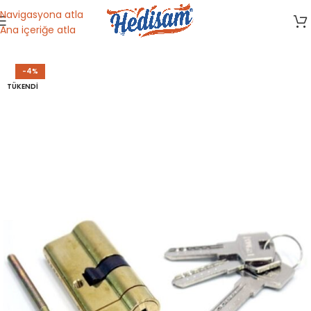
Navigasyona atla
Ana içeriğe atla
Ana Sayfa
/
Dini Malzemeler
-4%
TÜKENDI