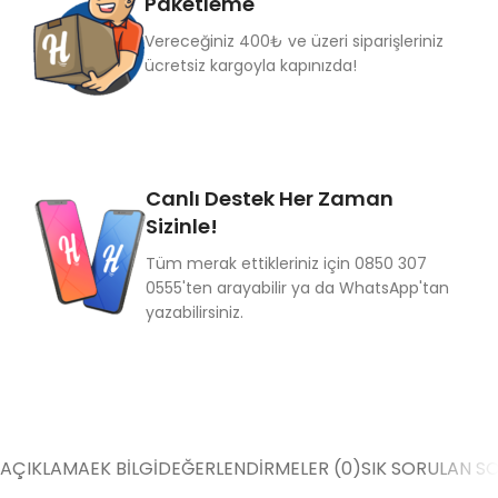
Paketleme
Vereceğiniz 400₺ ve üzeri siparişleriniz
ücretsiz kargoyla kapınızda!
Canlı Destek Her Zaman
Sizinle!
Tüm merak ettikleriniz için 0850 307
0555'ten arayabilir ya da WhatsApp'tan
yazabilirsiniz.
AÇIKLAMA
EK BILGI
DEĞERLENDIRMELER (0)
SIK SORULAN S