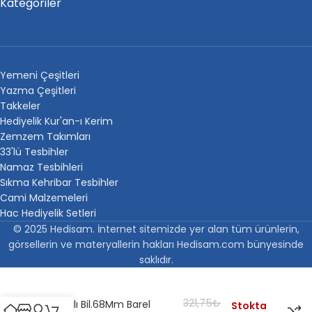
Kategoriler
Yemeni Çeşitleri
Yazma Çeşitleri
Takkeler
Hediyelik Kur'an-ı Kerim
Zemzem Takımları
33'lü Tesbihler
Namaz Tesbihleri
Sıkma Kehribar Tesbihler
Cami Malzemeleri
Hac Hediyelik Setleri
© 2025 Hedisam. İnternet sitemizde yer alan tüm ürünlerin,
görsellerin ve materyallerin hakları Hedisam.com bünyesinde
saklıdır.
321,75
₺
Tuzaklı Bil.68Mm Barel
Stokta