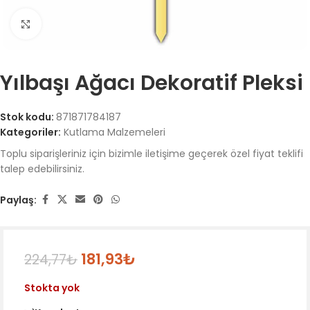
Büyütmek için tıklayın
Yılbaşı Ağacı Dekoratif Pleksi
Stok kodu:
871871784187
Kategoriler:
Kutlama Malzemeleri
Toplu siparişleriniz için bizimle iletişime geçerek özel fiyat teklifi
talep edebilirsiniz.
Paylaş:
181,93
₺
224,77
₺
Stokta yok