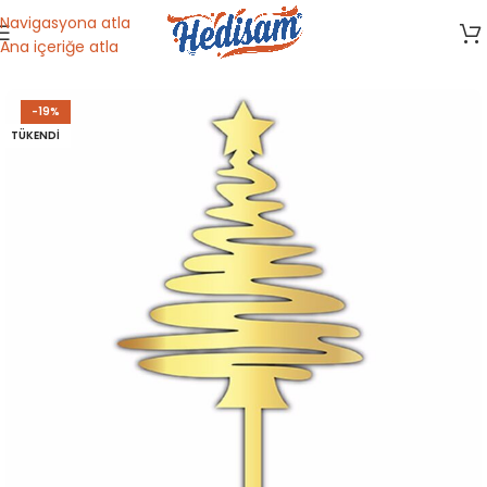
Navigasyona atla
Ana içeriğe atla
Ana Sayfa
/
Kırtasiye & Oyuncak
/
Kutlama Malzemeleri
-19%
TÜKENDI