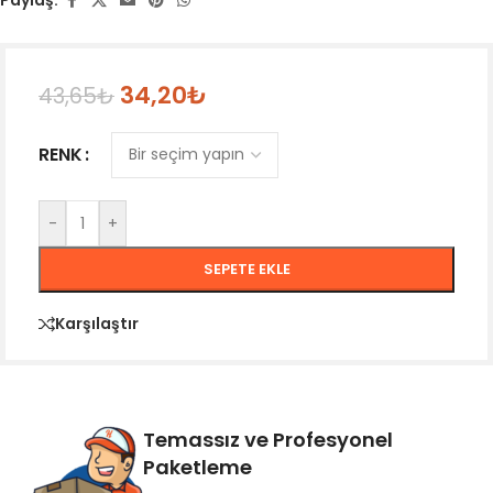
Paylaş:
34,20
₺
43,65
₺
RENK
-
+
SEPETE EKLE
Karşılaştır
Temassız ve Profesyonel
Paketleme