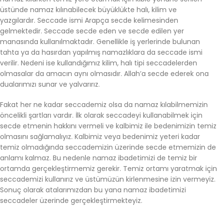
üstünde namaz kılınabilecek büyüklükte halı, kilim ve
yazgılardır. Seccade ismi Arapça secde kelimesinden
gelmektedir. Seccade secde eden ve secde edilen yer
manasında kullanılmaktadır. Genellikle iş yerlerinde bulunan
tahta ya da hasırdan yapılmış namazlıklara da seccade ismi
verilir. Nedeni ise kullandığımız kilim, halı tipi seccadelerden
olmasalar da amacın aynı olmasıdır. Allah’a secde ederek ona
dualarımızı sunar ve yalvarırız.
Fakat her ne kadar seccademiz olsa da namaz kılabilmemizin
öncelikli şartları vardır. İlk olarak seccadeyi kullanabilmek için
secde etmenin hakkını vermeli ve kalbimiz ile bedenimizin temiz
olmasını sağlamalıyız. Kalbimiz veya bedenimiz yeteri kadar
temiz olmadığında seccademizin üzerinde secde etmemizin de
anlamı kalmaz. Bu nedenle namaz ibadetimizi de temiz bir
ortamda gerçekleştirmemiz gerekir. Temiz ortamı yaratmak için
seccademizi kullanırız ve üstümüzün kirlenmesine izin vermeyiz.
Sonuç olarak atalarımızdan bu yana namaz ibadetimizi
seccadeler üzerinde gerçekleştirmekteyiz.