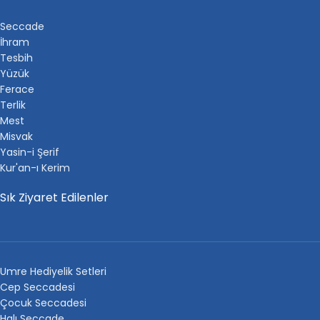
Seccade
İhram
Tesbih
Yüzük
Ferace
Terlik
Mest
Misvak
Yasin-i Şerif
Kur'an-ı Kerim
Sık Ziyaret Edilenler
Umre Hediyelik Setleri
Cep Seccadesi
Çocuk Seccadesi
Halı Seccade