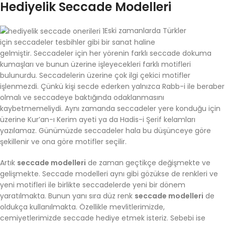
Hediyelik Seccade Modelleri
Eski zamanlarda Türkler
için seccadeler tesbihler gibi bir sanat haline
gelmiştir. Seccadeler için her yörenin farklı seccade dokuma
kumaşları ve bunun üzerine işleyecekleri farklı motifleri
bulunurdu. Seccadelerin üzerine çok ilgi çekici motifler
işlenmezdi. Çünkü kişi secde ederken yalnızca Rabb-i ile beraber
olmalı ve seccadeye baktığında odaklanmasını
kaybetmemeliydi. Aynı zamanda seccadeler yere konduğu için
üzerine Kur’an-ı Kerim ayeti ya da Hadis-i Şerif kelamları
yazılamaz. Günümüzde seccadeler hala bu düşünceye göre
şekillenir ve ona göre motifler seçilir.
Artık
seccade modelleri
de zaman geçtikçe değişmekte ve
gelişmekte. Seccade modelleri aynı gibi gözükse de renkleri ve
yeni motifleri ile birlikte seccadelerde yeni bir dönem
yaratılmakta. Bunun yanı sıra düz renk
seccade modelleri
de
oldukça kullanılmakta. Özellikle mevlitlerimizde,
cemiyetlerimizde seccade hediye etmek isteriz. Sebebi ise