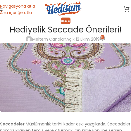
Navigasyona atla
Ana içeriğe atla
BLOG
Hediyelik Seccade Önerileri!
0
Meltem Canalan
Açık 12 Ekim 2019
Seccadeler
Müslümanlık tarihi kadar eski yazgılardır. Seccadeler
namaz kılarken temiz yere oturmak için kıble yönüne serilen