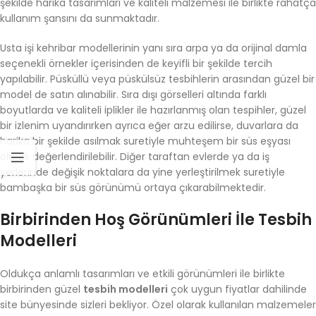
şekilde harika tasarımları ve kaliteli malzemesi ile birlikte rahatça
kullanım şansını da sunmaktadır.
Usta işi kehribar modellerinin yanı sıra arpa ya da orijinal damla
seçenekli örnekler içerisinden de keyifli bir şekilde tercih
yapılabilir. Püsküllü veya püskülsüz tesbihlerin arasından güzel bir
model de satın alınabilir. Sıra dışı görselleri altında farklı
boyutlarda ve kaliteli iplikler ile hazırlanmış olan tespihler, güzel
bir izlenim uyandırırken ayrıca eğer arzu edilirse, duvarlara da
harika bir şekilde asılmak suretiyle muhteşem bir süs eşyası
olarak değerlendirilebilir. Diğer taraftan evlerde ya da iş
yerlerinde değişik noktalara da yine yerleştirilmek suretiyle
bambaşka bir süs görünümü ortaya çıkarabilmektedir.
Birbirinden Hoş Görünümleri İle Tesbih
Modelleri
Oldukça anlamlı tasarımları ve etkili görünümleri ile birlikte
birbirinden güzel
tesbih modelleri
çok uygun fiyatlar dahilinde
site bünyesinde sizleri bekliyor. Özel olarak kullanılan malzemeler