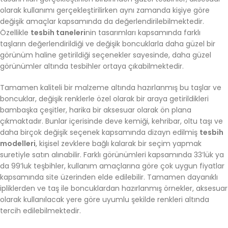
olarak kullanımı gerçekleştirilirken aynı zamanda kişiye göre
değişik amaçlar kapsamında da değerlendirilebilmektedir.
Özellikle
tesbih taneleri
nin tasarımları kapsamında farklı
taşların değerlendirildiği ve değişik boncuklarla daha güzel bir
görünüm haline getirildiği seçenekler sayesinde, daha güzel
görünümler altında tesbihler ortaya çıkabilmektedir.
Tamamen kaliteli bir malzeme altında hazırlanmış bu taşlar ve
boncuklar, değişik renklerle özel olarak bir araya getirildikleri
bambaşka çeşitler, harika bir aksesuar olarak ön plana
çıkmaktadır. Bunlar içerisinde deve kemiği, kehribar, oltu taşı ve
daha birçok değişik seçenek kapsamında dizayn edilmiş
tesbih
modelleri
, kişisel zevklere bağlı kalarak bir seçim yapmak
suretiyle satın alınabilir. Farklı görünümleri kapsamında 33’lük ya
da 99’luk teşbihler, kullanım amaçlarına göre çok uygun fiyatlar
kapsamında site üzerinden elde edilebilir. Tamamen dayanıklı
ipliklerden ve taş ile boncuklardan hazırlanmış örnekler, aksesuar
olarak kullanılacak yere göre uyumlu şekilde renkleri altında
tercih edilebilmektedir.