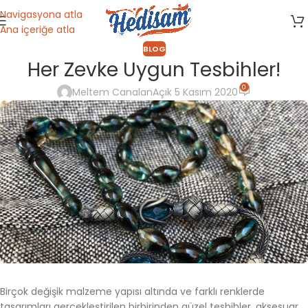
Navigasyona atla
Ana içeriğe atla
BLOG
Her Zevke Uygun Tesbihler!
0
Meltem Canalan
Açık 5 Kasım 2020
Birçok değişik malzeme yapısı altında ve farklı renklerde
tasarımları gerçekleştirilen birbirinden güzel tesbihler, aksesuar